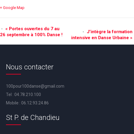
+ Google Map
Navigation
«
Portes ouvertes du 7 au
J’intègre la formation
26 septembre à 100% Danse !
Évènement
intensive en Danse Urbaine
»
Nous contacter
100pour100danse@gmail.com
Tel :
04.78.210.100
Mobile :
06.12.93.24.86
St P. de Chandieu