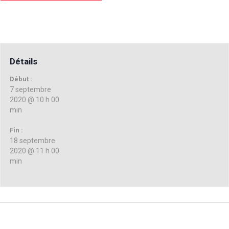
Détails
Début :
7 septembre
2020 @ 10 h 00
min
Fin :
18 septembre
2020 @ 11 h 00
min