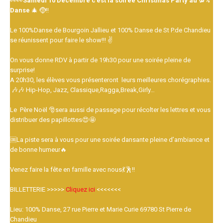
👀👀
Samedi 10 Décembre c’est la soirée Christmas Party au 💯%
Danse
🎄 🤶!!
Le 100%Danse de Bourgoin Jallieu et 100% Danse de St P.de Chandieu
se réunissent pour faire le show!!! ✌️
On vous donne RDV à partir de 19h30 pour une soirée pleine de
surprise!
A 20h30, les élèves vous présenteront leurs meilleures chorégraphies.
🎶🎶 Hip-Hop, Jazz, Classique,Ragga,Break,Girly…
Le Père Noël 🎅sera aussi de passage pour récolter les lettres et vous
distribuer des papillottes😍🤩
🆒La piste sera à vous pour une soirée dansante pleine d’ambiance et
de bonne humeur🔥
Venez faire la fête en famille avec nous💃🕺!!
BILLETTERIE >>>>>
Cliquez ici
<<<<<<<
Lieu: 100% Danse, 27 rue Pierre et Marie Curie 69780 St Pierre de
Chandieu