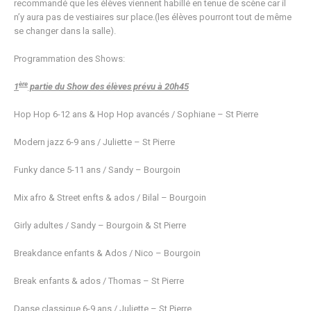
recommandé que les élèves viennent habillé en tenue de scène car il
n’y aura pas de vestiaires sur place.(les élèves pourront tout de même
se changer dans la salle).
Programmation des Shows:
ère
1
partie du Show des élèves prévu à 20h45
Hop Hop 6-12 ans & Hop Hop avancés / Sophiane – St Pierre
Modern jazz 6-9 ans / Juliette – St Pierre
Funky dance 5-11 ans / Sandy – Bourgoin
Mix afro & Street enfts & ados / Bilal – Bourgoin
Girly adultes / Sandy – Bourgoin & St Pierre
Breakdance enfants & Ados / Nico – Bourgoin
Break enfants & ados / Thomas – St Pierre
Danse classique 6-9 ans / Juliette – St Pierre