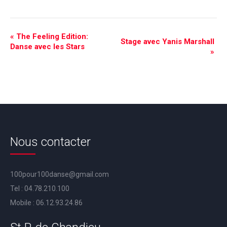
Navigation
«
The Feeling Edition:
Stage avec Yanis Marshall
Danse avec les Stars
Évènement
»
Nous contacter
100pour100danse@gmail.com
Tel :
04.78.210.100
Mobile :
06.12.93.24.86