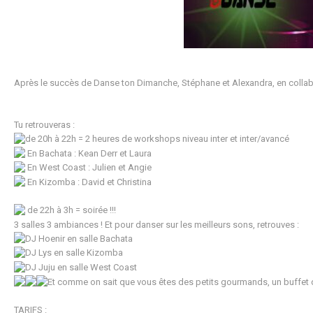
Après le succès de Danse ton Dimanche, Stéphane et Alexandra, en colla
Tu retrouveras :
de 20h à 22h = 2 heures de workshops niveau inter et inter/avancé
En Bachata : Kean Derr et Laura
En West Coast : Julien et Angie
En Kizomba : David et Christina
de 22h à 3h = soirée !!!
3 salles 3 ambiances ! Et pour danser sur les meilleurs sons, retrouves :
DJ Hoenir en salle Bachata
DJ Lys en salle Kizomba
DJ Juju en salle West Coast
Et comme on sait que vous êtes des petits gourmands, un buffet de
TARIFS :