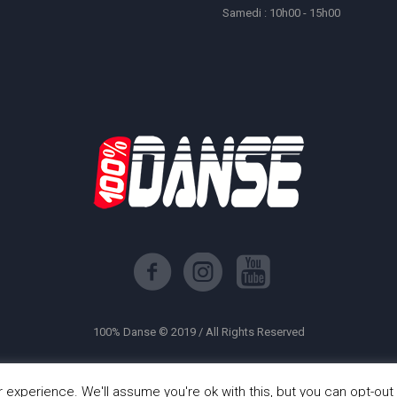
Samedi : 10h00 - 15h00
100% Danse © 2019 / All Rights Reserved
experience. We'll assume you're ok with this, but you can opt-out 