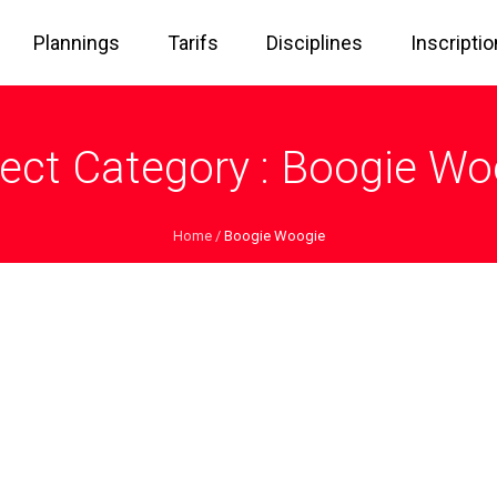
Plannings
Tarifs
Disciplines
Inscripti
ject Category :
Boogie Wo
Home
/
Boogie Woogie