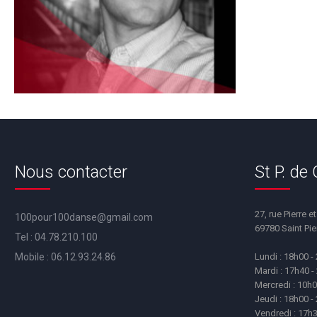
Nous contacter
St P. de
27, rue Pierre e
100pour100danse@gmail.com
69780 Saint Pi
Tel :
04.78.210.100
Mobile :
06.12.93.24.86
Lundi : 18h00 -
Mardi : 17h40 -
Mercredi : 10h0
Jeudi : 18h00 -
Vendredi : 17h