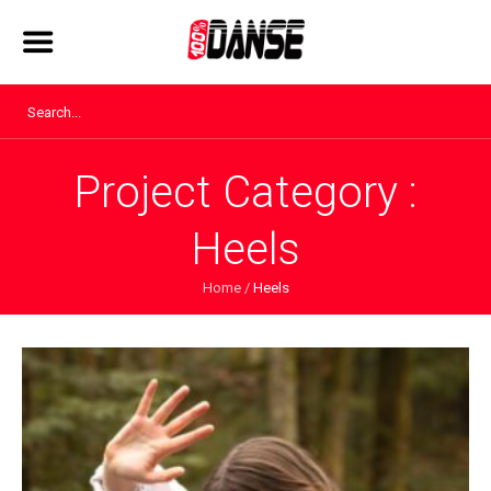
Project Category :
Heels
Home
/
Heels