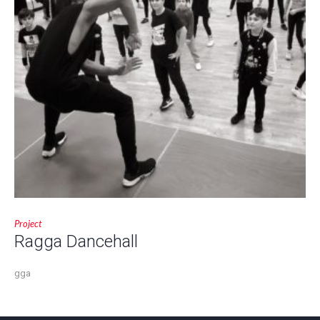
Project
Ragga Dancehall
gga