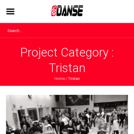
Project Category :
Tristan
Home
/
Tristan