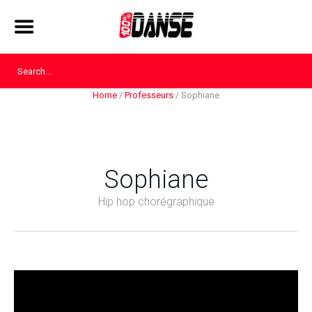
Home
/
Professeurs
/
Sophiane
Sophiane
Hip hop chorégraphique